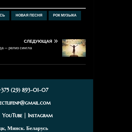
УСЬ
НОВАЯ ПЕСНЯ
РОК МУЗЫКА
СЛЕДУЮЩАЯ
да — релиз сингла
+375 (29) 893-01-07
fectlifenp@gmail.com
|
YouTube
|
Instagram
к, Минск. Беларусь