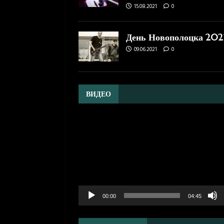
15.08.2021
0
День Новополоцка 202
09.06.2021
0
ВИДЕО
Видеоплеер
00:00
04:45