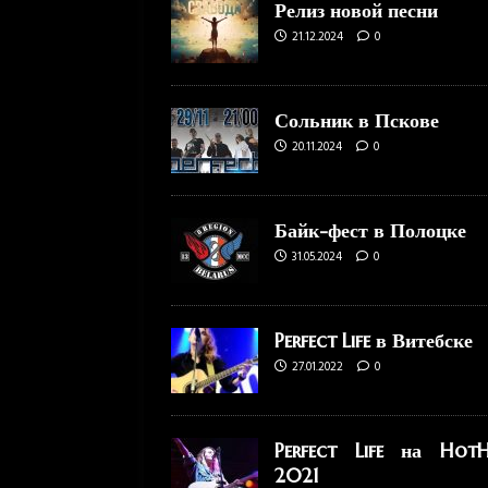
Релиз новой песни
21.12.2024
0
Сольник в Пскове
20.11.2024
0
Байк-фест в Полоцке
31.05.2024
0
Perfect Life в Витебске
27.01.2022
0
Perfect Life на HotH
2021