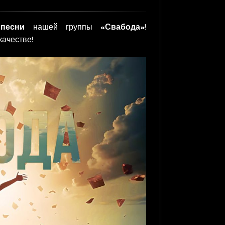
песни
нашей группы
«Свабода»
!
качестве!