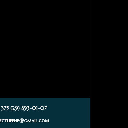
+375 (29) 893-01-07
fectlifenp@gmail.com