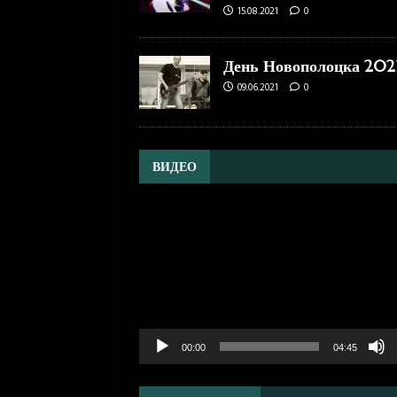
15.08.2021
0
День Новополоцка 202
09.06.2021
0
ВИДЕО
Видеоплеер
00:00
04:45