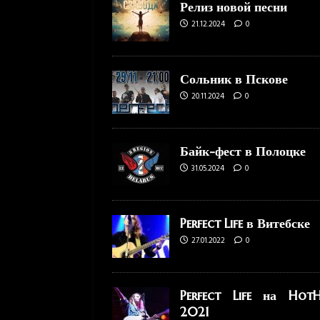
Релиз новой песни
21.12.2024
0
Сольник в Пскове
20.11.2024
0
Байк-фест в Полоцке
31.05.2024
0
Perfect Life в Витебске
27.01.2022
0
Perfect Life на HotH
2021